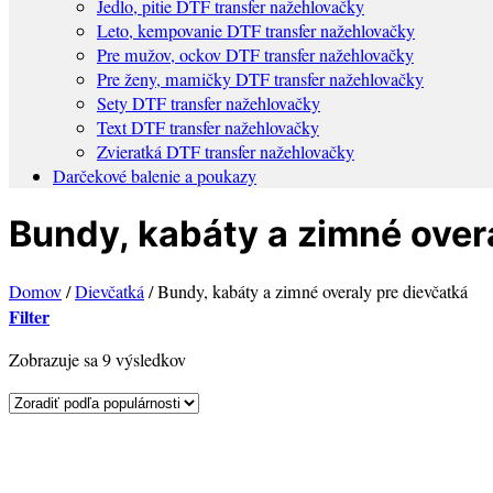
Jedlo, pitie DTF transfer nažehlovačky
Leto, kempovanie DTF transfer nažehlovačky
Pre mužov, ockov DTF transfer nažehlovačky
Pre ženy, mamičky DTF transfer nažehlovačky
Sety DTF transfer nažehlovačky
Text DTF transfer nažehlovačky
Zvieratká DTF transfer nažehlovačky
Darčekové balenie a poukazy
Bundy, kabáty a zimné over
Domov
/
Dievčatká
/
Bundy, kabáty a zimné overaly pre dievčatká
Filter
Sorted
Zobrazuje sa 9 výsledkov
by
popularity