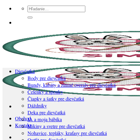
Preskočiť
Hľadať:
na
obsah
Dievčatká
Body pre dievčatká
Bundy, kabáty a zimné overaly pre dievčatká
Čelenky a sponky
Čiapky a šatky pre dievčatká
Dáždniky
Deka pre dievčatká
Obchod
JA a moja bábika
Kontakt
Mikiny a svetre pre dievčatká
Nohavice, tepláky, kraťasy pre dievčatká