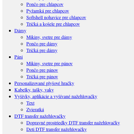
Pončo pre chlapcov
Pyžamká pre chlapcov
Softshell nohavice pre chlapcov
Tričká a košele pre chlapcov
Dámy
Mikiny, svetre pre dámy
Pončo pre dámy
Tričká pre dámy
Páni
Mikiny, svetre pre pánov
Pončo pre pánov
Tričká pre pánov
Personalizované plyšové hračky
Kabelky, tašky, vaky
Vyšívky, aplikácie a vyšívané nažehlovačky
Text
Zvieratká
DTF transfer nažehlovačky
Dopravné prostriedky DTF transfer nažehlovačky
Deti DTF transfer nažehlovačky