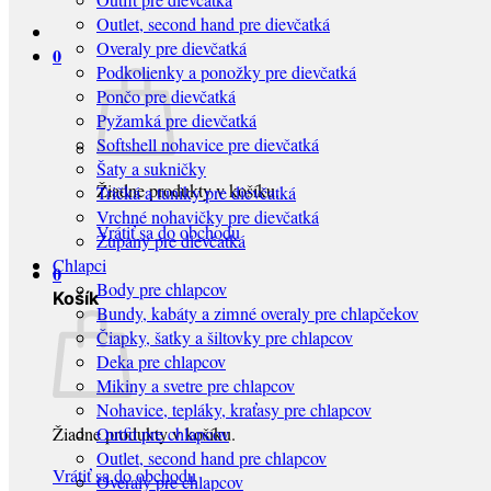
Outfit pre dievčatká
Outlet, second hand pre dievčatká
Overaly pre dievčatká
0
Podkolienky a ponožky pre dievčatká
Pončo pre dievčatká
Pyžamká pre dievčatká
Softshell nohavice pre dievčatká
Šaty a sukničky
Žiadne produkty v košíku.
Tričká a tuniky pre dievčatká
Vrchné nohavičky pre dievčatká
Vrátiť sa do obchodu
Župany pre dievčatká
Chlapci
0
Body pre chlapcov
Košík
Bundy, kabáty a zimné overaly pre chlapčekov
Čiapky, šatky a šiltovky pre chlapcov
Deka pre chlapcov
Mikiny a svetre pre chlapcov
Nohavice, tepláky, kraťasy pre chlapcov
Žiadne produkty v košíku.
Outfit pre chlapcov
Outlet, second hand pre chlapcov
Vrátiť sa do obchodu
Overaly pre chlapcov