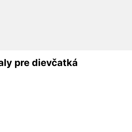
aly pre dievčatká