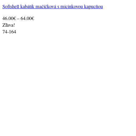
Softshell kabátik mačičková s micinkovou kapucňou
Price
46.00
€
–
64.00
€
range:
Zľava!
46.00€
74-164
through
64.00€