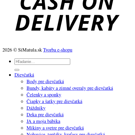
2026 © SiMatula.sk
Tvorba e-shopu
Hľadať:
Dievčatká
Body pre dievčatká
Bundy, kabáty a zimné overaly pre dievčatká
Čelenky a sponky
Čiapky a šatky pre dievčatká
Dáždniky
Deka pre dievčatká
JA a moja bábika
Mikiny a svetre pre dievčatká
Nohavice, tepláky, kraťasy pre dievčatká