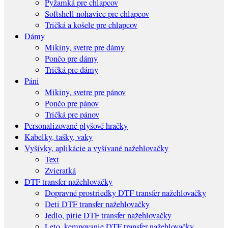
Pyžamká pre chlapcov
Softshell nohavice pre chlapcov
Tričká a košele pre chlapcov
Dámy
Mikiny, svetre pre dámy
Pončo pre dámy
Tričká pre dámy
Páni
Mikiny, svetre pre pánov
Pončo pre pánov
Tričká pre pánov
Personalizované plyšové hračky
Kabelky, tašky, vaky
Vyšívky, aplikácie a vyšívané nažehlovačky
Text
Zvieratká
DTF transfer nažehlovačky
Dopravné prostriedky DTF transfer nažehlovačky
Deti DTF transfer nažehlovačky
Jedlo, pitie DTF transfer nažehlovačky
Leto, kempovanie DTF transfer nažehlovačky