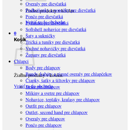
Overaly pre dievčatká
Podkolienky a ponožky pre dievčatká
Žiadne produkty v košíku.
Pončo pre dievčatká
Vrátiť sa do obchodu
Pyžamká pre dievčatká
Softshell nohavice pre dievčatká
0
Šaty a sukničky
Košík
Tričká a tuniky pre dievčatká
Vrchné nohavičky pre dievčatká
Župany pre dievčatká
Chlapci
Body pre chlapcov
Bundy, kabáty a zimné overaly pre chlapčekov
Žiadne produkty v košíku.
Čiapky, šatky a šiltovky pre chlapcov
Vrátiť sa do obchodu
Deka pre chlapcov
Mikiny a svetre pre chlapcov
Nohavice, tepláky, kraťasy pre chlapcov
Outfit pre chlapcov
Outlet, second hand pre chlapcov
Overaly pre chlapcov
Pončo pre chlapcov