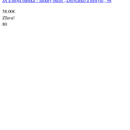
JA a moja bábika – modrý outfit ,,Dievčatko a motýle,, 98
58.00
€
Zľava!
80