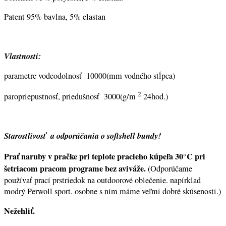
Patent 95% bavlna, 5% elastan
Vlastnosti:
parametre vodeodolnosť 10000(mm vodného stĺpca)
2
paropriepustnosť, priedušnosť 3000(g/m
24hod.)
Starostlivosť a odporúčania o softshell bundy!
Prať naruby v pračke pri teplote pracieho kúpeľa 30°C pri
šetriacom pracom programe bez aviváže.
(Odporúčame
používať prací prstriedok na outdoorové oblečenie. napírklad
modrý Perwoll sport. osobne s ním máme veľmi dobré skúsenosti.)
Nežehliť.