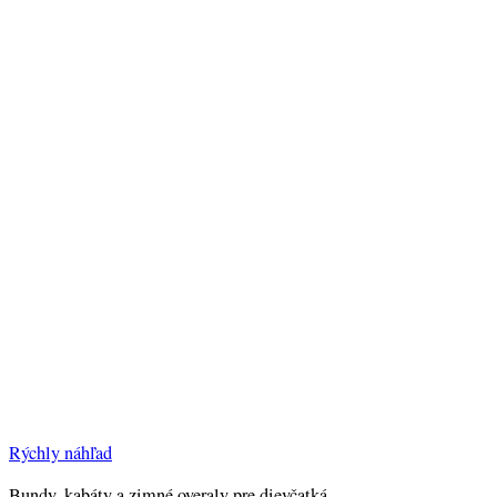
Rýchly náhľad
Bundy, kabáty a zimné overaly pre dievčatká