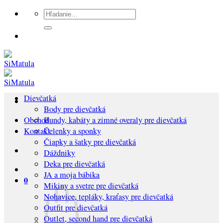
Preskočiť
Hľadať:
na
obsah
Dievčatká
Body pre dievčatká
Bundy, kabáty a zimné overaly pre dievčatká
Obchod
Čelenky a sponky
Kontakt
Čiapky a šatky pre dievčatká
Dáždniky
Deka pre dievčatká
JA a moja bábika
0
Mikiny a svetre pre dievčatká
Nohavice, tepláky, kraťasy pre dievčatká
Outfit pre dievčatká
Outlet, second hand pre dievčatká