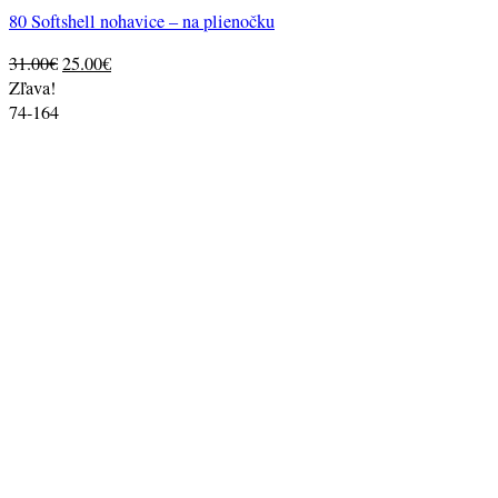
80 Softshell nohavice – na plienočku
Original
Current
31.00
€
25.00
€
price
price
Zľava!
was:
is:
74-164
31.00€.
25.00€.