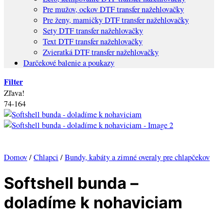
Pre mužov, ockov DTF transfer nažehlovačky
Pre ženy, mamičky DTF transfer nažehlovačky
Sety DTF transfer nažehlovačky
Text DTF transfer nažehlovačky
Zvieratká DTF transfer nažehlovačky
Darčekové balenie a poukazy
Filter
Zľava!
74-164
Domov
/
Chlapci
/
Bundy, kabáty a zimné overaly pre chlapčekov
Softshell bunda –
doladíme k nohaviciam