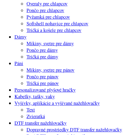
Overaly pre chlapcov
Pončo pre chlapcov
Pyžamká pre chlapcov
Softshell nohavice pre chlapcov
Tričká a košele pre chlapcov
Dámy
Mikiny, svetre pre dámy
Pončo pre dámy
Tričká pre dámy
Páni
Mikiny, svetre pre pánov
Pončo pre pánov
Tričká pre pánov
Personalizované plyšové hračky
Kabelky, tašky, vaky
Vyšívky, aplikácie a vyšívané nažehlovačky
Text
Zvieratká
DTF transfer nažehlovačky
Dopravné prostriedky DTF transfer nažehlovačky