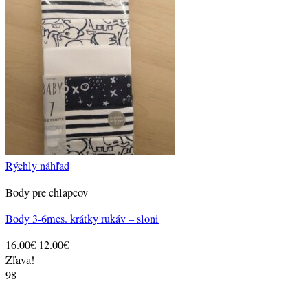
Rýchly náhľad
Body pre chlapcov
Body 3-6mes. krátky rukáv – sloni
Original
Current
16.00
€
12.00
€
price
price
Zľava!
was:
is:
98
16.00€.
12.00€.