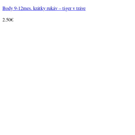
Body 9-12mes. krátky rukáv – tiger v tráve
2.50
€