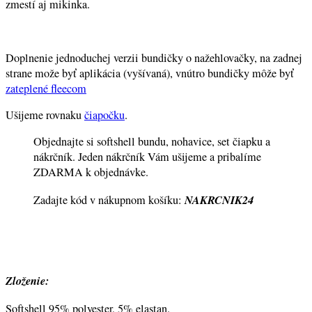
zmestí aj mikinka.
Doplnenie jednoduchej verzii bundičky o nažehlovačky, na zadnej
strane može byť aplikácia (vyšívaná), vnútro bundičky môže byť
zateplené fleecom
Ušijeme rovnaku
čiapočku
.
Objednajte si softshell bundu, nohavice, set čiapku a
nákrčník. Jeden nákrčník Vám ušijeme a pribalíme
ZDARMA k objednávke.
NAKRCNIK24
Zadajte kód v nákupnom košíku:
Zloženie:
Softshell 95% polyester, 5% elastan.