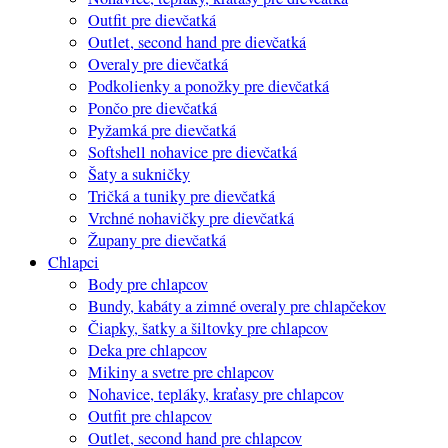
Outfit pre dievčatká
Outlet, second hand pre dievčatká
Overaly pre dievčatká
Podkolienky a ponožky pre dievčatká
Pončo pre dievčatká
Pyžamká pre dievčatká
Softshell nohavice pre dievčatká
Šaty a sukničky
Tričká a tuniky pre dievčatká
Vrchné nohavičky pre dievčatká
Župany pre dievčatká
Chlapci
Body pre chlapcov
Bundy, kabáty a zimné overaly pre chlapčekov
Čiapky, šatky a šiltovky pre chlapcov
Deka pre chlapcov
Mikiny a svetre pre chlapcov
Nohavice, tepláky, kraťasy pre chlapcov
Outfit pre chlapcov
Outlet, second hand pre chlapcov