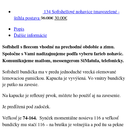
134 Softshellové nohavice tmavozelené -
Original
Current
štíhla postava
36.00
€
30.00
€
price
price
Popis
was:
is:
Ďalšie informácie
36.00€.
30.00€.
Softshell s fleecom vhodné na prechodné obdobie a zimu.
Spoločne s Vami nadizajnujeme podľa vyberu farieb nohavíc.
Komunikujeme mailom, messengerom SiMatula, telefonicky.
Softshell bundička ma v predu jednoduché vrecká olemované
lemovaciou gumičkou. Kapucňa je vyvýšená. Vo vnútry bundičky
je putko na zavesie.
Na kapucke je reflexný prvok, môžete ho použiť aj na zavesenie.
Je predĺžená pod zadoček.
74-164.
Veľkosť je
Synček momentálne nosieva 116 a veľkosť
bundičky mu stačí 116 – na brušku je volnejšia a pod ňu sa pekne