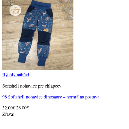
Rýchly náhľad
Softshell nohavice pre chlapcov
98 Softshell nohavice dinosaury – normálna postava
Original
Current
32.00
€
26.00
€
price
price
Zľava!
was:
is:
32.00€.
26.00€.