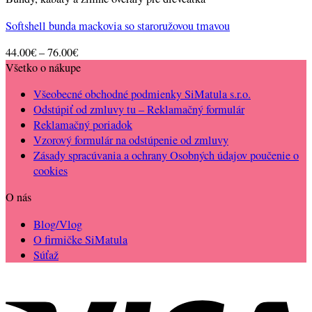
Softshell bunda mackovia so staroružovou tmavou
Price
44.00
€
–
76.00
€
range:
Všetko o nákupe
44.00€
Všeobecné obchodné podmienky SiMatula s.r.o.
through
Odstúpiť od zmluvy tu – Reklamačný formulár
76.00€
Reklamačný poriadok
Vzorový formulár na odstúpenie od zmluvy
Zásady spracúvania a ochrany Osobných údajov poučenie o
cookies
O nás
Blog/Vlog
O firmičke SiMatula
Súťaž