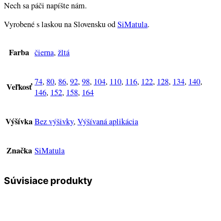
Nech sa páči napíšte nám.
Vyrobené s laskou na Slovensku od
SiMatula
.
Farba
čierna
,
žltá
74
,
80
,
86
,
92
,
98
,
104
,
110
,
116
,
122
,
128
,
134
,
140
,
Veľkosť
146
,
152
,
158
,
164
Výšívka
Bez výšivky
,
Výšívaná aplikácia
Značka
SiMatula
Súvisiace produkty