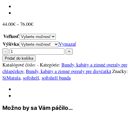
Price
44.00
€
–
76.00
€
range:
Veľkosť
44.00€
through
Výšívka
Vymazať
76.00€
množstvo
Softshell
Pridať do košíka
bunda
Katalógové číslo:
-
Kategórie:
Bundy, kabáty a zimné overaly pre
-
chlapčekov
,
Bundy, kabáty a zimné overaly pre dievčatká
Značky:
doladíme
SiMatula
,
softshell
,
softshell bunda
k
nohaviciam
Možno by sa Vám páčilo…