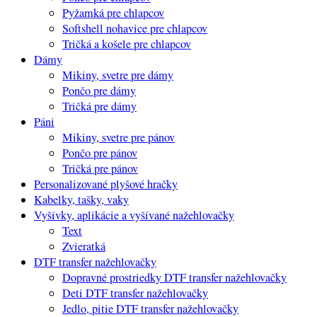
Pyžamká pre chlapcov
Softshell nohavice pre chlapcov
Tričká a košele pre chlapcov
Dámy
Mikiny, svetre pre dámy
Pončo pre dámy
Tričká pre dámy
Páni
Mikiny, svetre pre pánov
Pončo pre pánov
Tričká pre pánov
Personalizované plyšové hračky
Kabelky, tašky, vaky
Vyšívky, aplikácie a vyšívané nažehlovačky
Text
Zvieratká
DTF transfer nažehlovačky
Dopravné prostriedky DTF transfer nažehlovačky
Deti DTF transfer nažehlovačky
Jedlo, pitie DTF transfer nažehlovačky