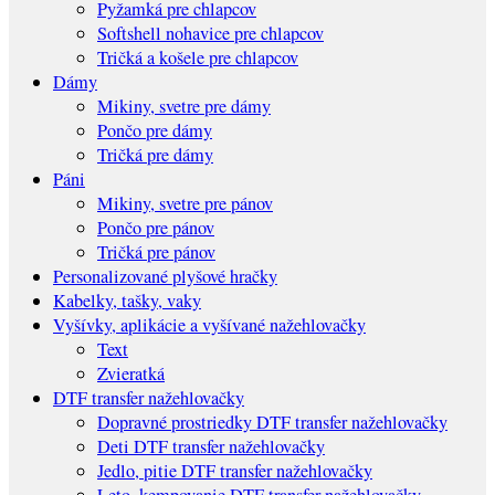
Pyžamká pre chlapcov
Softshell nohavice pre chlapcov
Tričká a košele pre chlapcov
Dámy
Mikiny, svetre pre dámy
Pončo pre dámy
Tričká pre dámy
Páni
Mikiny, svetre pre pánov
Pončo pre pánov
Tričká pre pánov
Personalizované plyšové hračky
Kabelky, tašky, vaky
Vyšívky, aplikácie a vyšívané nažehlovačky
Text
Zvieratká
DTF transfer nažehlovačky
Dopravné prostriedky DTF transfer nažehlovačky
Deti DTF transfer nažehlovačky
Jedlo, pitie DTF transfer nažehlovačky
Leto, kempovanie DTF transfer nažehlovačky