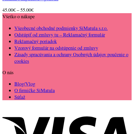
Price
45.00
€
–
55.00
€
range:
Všetko o nákupe
45.00€
Všeobecné obchodné podmienky SiMatula s.r.o.
through
Odstúpiť od zmluvy tu – Reklamačný formulár
55.00€
Reklamačný poriadok
Vzorový formulár na odstúpenie od zmluvy
Zásady spracúvania a ochrany Osobných údajov poučenie o
cookies
O nás
Blog/Vlog
O firmičke SiMatula
Súťaž