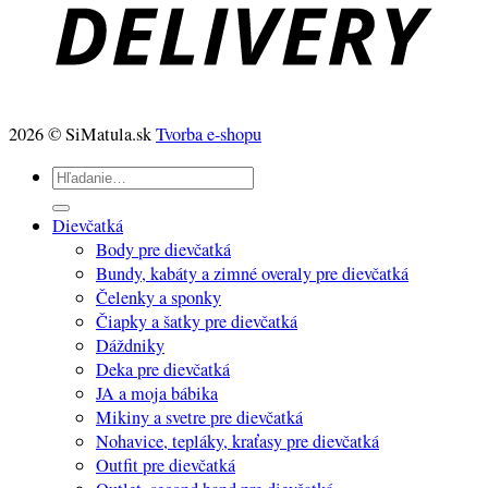
2026 © SiMatula.sk
Tvorba e-shopu
Hľadať:
Dievčatká
Body pre dievčatká
Bundy, kabáty a zimné overaly pre dievčatká
Čelenky a sponky
Čiapky a šatky pre dievčatká
Dáždniky
Deka pre dievčatká
JA a moja bábika
Mikiny a svetre pre dievčatká
Nohavice, tepláky, kraťasy pre dievčatká
Outfit pre dievčatká