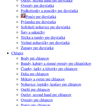
Outlet, second hand pre dievčatká
Overaly pre dievčatká
Podkolienky a ponožky pre dievčatká
Pončo pre dievčatká
Pyžamká pre dievčatká
Softshell nohavice pre dievčatká
Šaty a sukničky
Tričká a tuniky pre dievčatká
Vrchné nohavičky pre dievčatká
Župany pre dievčatká
Chlapci
Body pre chlapcov
Bundy, kabáty a zimné overaly pre chlapčekov
Čiapky, šatky a šiltovky pre chlapcov
Deka pre chlapcov
Mikiny a svetre pre chlapcov
Nohavice, tepláky, kraťasy pre chlapcov
Outfit pre chlapcov
Outlet, second hand pre chlapcov
Overaly pre chlapcov
Pončo pre chlapcov