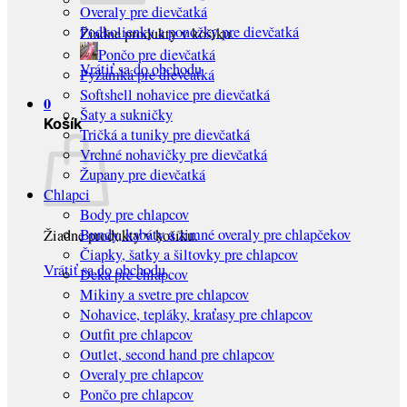
Overaly pre dievčatká
Podkolienky a ponožky pre dievčatká
Žiadne produkty v košíku.
Pončo pre dievčatká
Vrátiť sa do obchodu
Pyžamká pre dievčatká
Softshell nohavice pre dievčatká
0
Šaty a sukničky
Košík
Tričká a tuniky pre dievčatká
Vrchné nohavičky pre dievčatká
Župany pre dievčatká
Chlapci
Body pre chlapcov
Bundy, kabáty a zimné overaly pre chlapčekov
Žiadne produkty v košíku.
Čiapky, šatky a šiltovky pre chlapcov
Vrátiť sa do obchodu
Deka pre chlapcov
Mikiny a svetre pre chlapcov
Nohavice, tepláky, kraťasy pre chlapcov
Outfit pre chlapcov
Outlet, second hand pre chlapcov
Overaly pre chlapcov
Pončo pre chlapcov