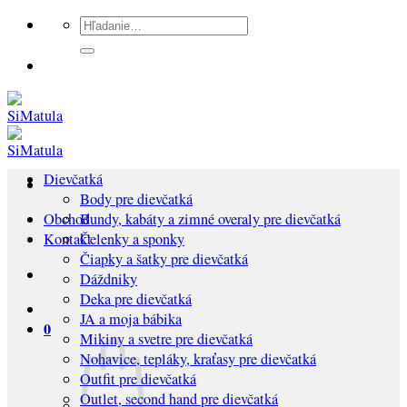
Preskočiť
Hľadať:
na
obsah
Dievčatká
Body pre dievčatká
Bundy, kabáty a zimné overaly pre dievčatká
Obchod
Čelenky a sponky
Kontakt
Čiapky a šatky pre dievčatká
Dáždniky
Deka pre dievčatká
JA a moja bábika
0
Mikiny a svetre pre dievčatká
Nohavice, tepláky, kraťasy pre dievčatká
Outfit pre dievčatká
Outlet, second hand pre dievčatká