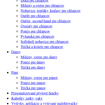
Deka pre chlapcov
Mikiny a svetre pre chlapcov
Nohavice, tepláky, kraťasy pre chlapcov
Outfit pre chlapcov
Outlet, second hand pre chlapcov
Overaly pre chlapcov
Pončo pre chlapcov
Pyžamká pre chlapcov
Softshell nohavice pre chlapcov
Tričká a košele pre chlapcov
Dámy
Mikiny, svetre pre dámy
Pončo pre dámy
Tričká pre dámy
Páni
Mikiny, svetre pre pánov
Pončo pre pánov
Tričká pre pánov
Personalizované plyšové hračky
Kabelky, tašky, vaky
Vyšívky, aplikácie a vyšívané nažehlovačky