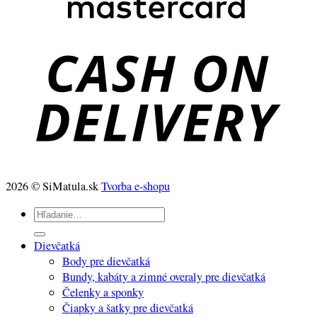
2026 © SiMatula.sk
Tvorba e-shopu
Hľadať:
Dievčatká
Body pre dievčatká
Bundy, kabáty a zimné overaly pre dievčatká
Čelenky a sponky
Čiapky a šatky pre dievčatká