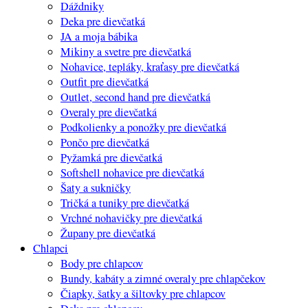
Dáždniky
Deka pre dievčatká
JA a moja bábika
Mikiny a svetre pre dievčatká
Nohavice, tepláky, kraťasy pre dievčatká
Outfit pre dievčatká
Outlet, second hand pre dievčatká
Overaly pre dievčatká
Podkolienky a ponožky pre dievčatká
Pončo pre dievčatká
Pyžamká pre dievčatká
Softshell nohavice pre dievčatká
Šaty a sukničky
Tričká a tuniky pre dievčatká
Vrchné nohavičky pre dievčatká
Župany pre dievčatká
Chlapci
Body pre chlapcov
Bundy, kabáty a zimné overaly pre chlapčekov
Čiapky, šatky a šiltovky pre chlapcov