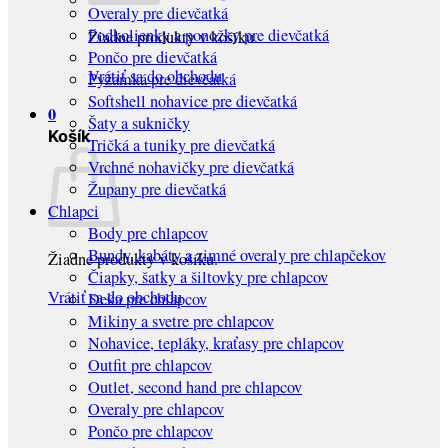
Overaly pre dievčatká
Podkolienky a ponožky pre dievčatká
Žiadne produkty v košíku.
Pončo pre dievčatká
Vrátiť sa do obchodu
Pyžamká pre dievčatká
Softshell nohavice pre dievčatká
0
Šaty a sukničky
Košík
Tričká a tuniky pre dievčatká
Vrchné nohavičky pre dievčatká
Župany pre dievčatká
Chlapci
Body pre chlapcov
Bundy, kabáty a zimné overaly pre chlapčekov
Žiadne produkty v košíku.
Čiapky, šatky a šiltovky pre chlapcov
Vrátiť sa do obchodu
Deka pre chlapcov
Mikiny a svetre pre chlapcov
Nohavice, tepláky, kraťasy pre chlapcov
Outfit pre chlapcov
Outlet, second hand pre chlapcov
Overaly pre chlapcov
Pončo pre chlapcov