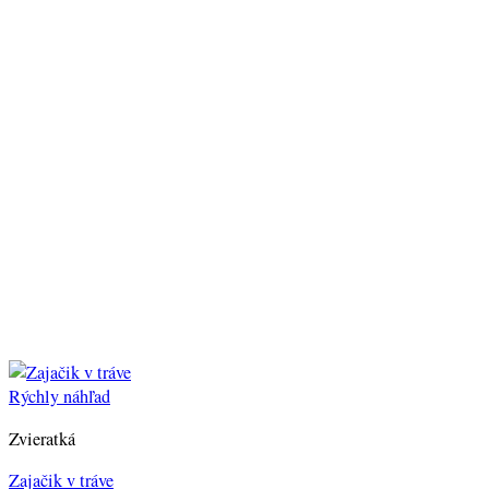
Rýchly náhľad
Zvieratká
Zajačik v tráve