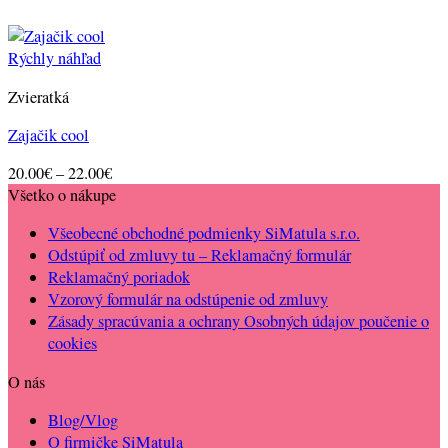
Rýchly náhľad
Zvieratká
Zajačik cool
Price
20.00
€
–
22.00
€
range:
Všetko o nákupe
20.00€
Všeobecné obchodné podmienky SiMatula s.r.o.
through
Odstúpiť od zmluvy tu – Reklamačný formulár
22.00€
Reklamačný poriadok
Vzorový formulár na odstúpenie od zmluvy
Zásady spracúvania a ochrany Osobných údajov poučenie o
cookies
O nás
Blog/Vlog
O firmičke SiMatula