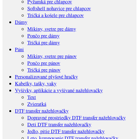
Pyžamká pre chlapcov
Softshell nohavice pre chlapcov
Tričká a košele pre chlapcov
Dámy
Mikiny, svetre pre dámy
Pončo pre dámy
Tričká pre dámy
Páni
Mikiny, svetre pre pánov
Pončo pre pánov
Tričká pre pánov
Personalizované plyšové hračky
Kabelky, tašky, vaky
Vyšívky, aplikácie a vyšívané nažehlovačky
Text
Zvieratká
DTF transfer nažehlovačky
Dopravné prostriedky DTF transfer nažehlovačky
Deti DTF transfer nažehlovačky
Jedlo, pitie DTF transfer nažehlovačky
Leto, kempovanie DTF transfer nažehlovačky