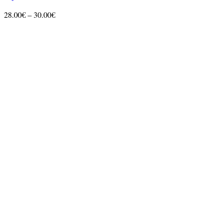
Price
28.00
€
–
30.00
€
range:
28.00€
through
30.00€