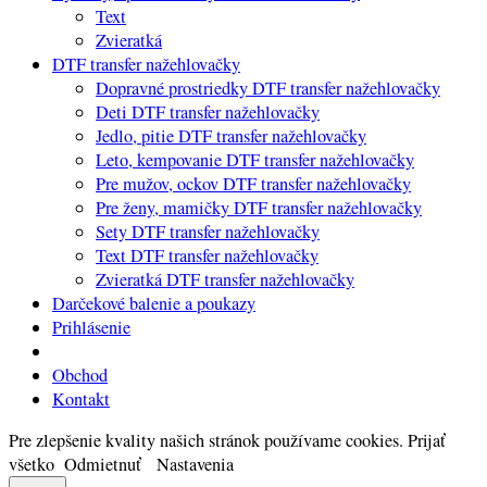
Text
Zvieratká
DTF transfer nažehlovačky
Dopravné prostriedky DTF transfer nažehlovačky
Deti DTF transfer nažehlovačky
Jedlo, pitie DTF transfer nažehlovačky
Leto, kempovanie DTF transfer nažehlovačky
Pre mužov, ockov DTF transfer nažehlovačky
Pre ženy, mamičky DTF transfer nažehlovačky
Sety DTF transfer nažehlovačky
Text DTF transfer nažehlovačky
Zvieratká DTF transfer nažehlovačky
Darčekové balenie a poukazy
Prihlásenie
Obchod
Kontakt
Pre zlepšenie kvality našich stránok používame cookies.
Prijať
všetko
Odmietnuť
Nastavenia