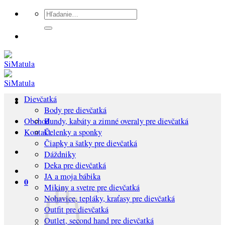
Preskočiť
Hľadať:
na
obsah
Dievčatká
Body pre dievčatká
Bundy, kabáty a zimné overaly pre dievčatká
Obchod
Čelenky a sponky
Kontakt
Čiapky a šatky pre dievčatká
Dáždniky
Deka pre dievčatká
JA a moja bábika
0
Mikiny a svetre pre dievčatká
Nohavice, tepláky, kraťasy pre dievčatká
Outfit pre dievčatká
Outlet, second hand pre dievčatká