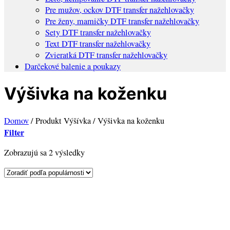
Pre mužov, ockov DTF transfer nažehlovačky
Pre ženy, mamičky DTF transfer nažehlovačky
Sety DTF transfer nažehlovačky
Text DTF transfer nažehlovačky
Zvieratká DTF transfer nažehlovačky
Darčekové balenie a poukazy
Výšivka na koženku
Domov
/
Produkt Výšívka
/
Výšivka na koženku
Filter
Sorted
Zobrazujú sa 2 výsledky
by
popularity