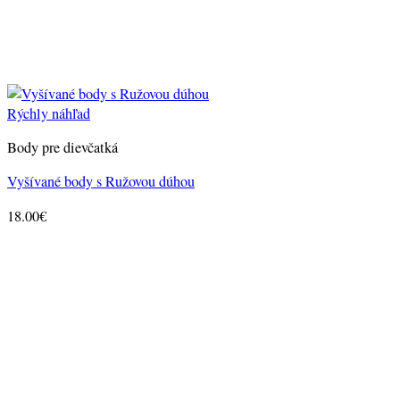
Rýchly náhľad
Body pre dievčatká
Vyšívané body s Ružovou dúhou
18.00
€