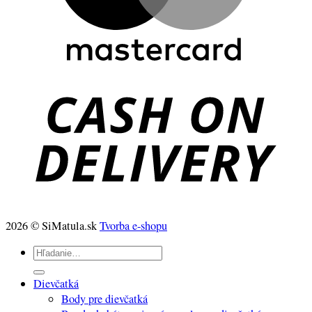
2026 © SiMatula.sk
Tvorba e-shopu
Hľadať:
Dievčatká
Body pre dievčatká