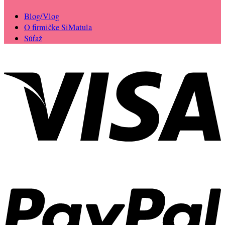
Blog/Vlog
O firmičke SiMatula
Súťaž