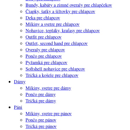
Bundy, kabáty a zimné overaly pre chlapčekov
Čiapky, šatky a šiltovky pre chlapcov
Deka pre chlapcov
Mikiny a svetre pre chlapcov
Nohavice, tepláky, kraťasy pre chlapcov
Outfit pre chlapcov
Outlet, second hand pre chlapcov
Overaly pre chlapcov
Pončo pre chlapcov
Pyžamká pre chlapcov
Softshell nohavice pre chlapcov
Tričká a košele pre chlapcov
Dámy
Mikiny, svetre pre dámy
Pončo pre dámy
Tričká pre dámy
Páni
Mikiny, svetre pre pánov
Pončo pre pánov
Tričká pre pánov