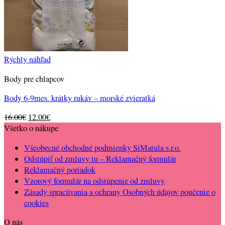
Rýchly náhľad
Body pre chlapcov
Body 6-9mes. krátky rukáv – morské zvieratká
Original
Current
16.00
€
12.00
€
price
price
Všetko o nákupe
was:
is:
Všeobecné obchodné podmienky SiMatula s.r.o.
16.00€.
12.00€.
Odstúpiť od zmluvy tu – Reklamačný formulár
Reklamačný poriadok
Vzorový formulár na odstúpenie od zmluvy
Zásady spracúvania a ochrany Osobných údajov poučenie o
cookies
O nás