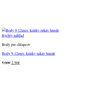
Rýchly náhľad
Body pre chlapcov
Body 9-12mes. krátky rukáv hnedé
Original
Current
5.00
€
2.50
€
price
price
was:
is:
5.00€.
2.50€.