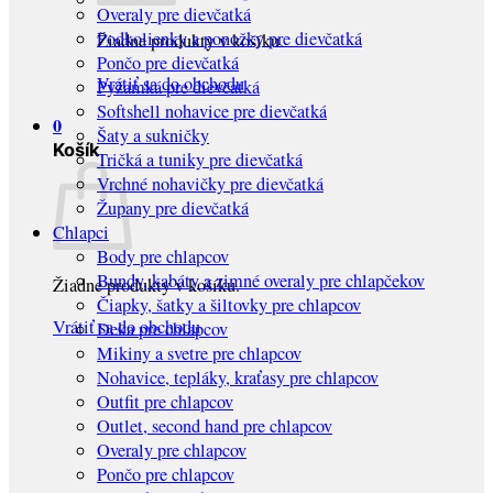
Overaly pre dievčatká
Podkolienky a ponožky pre dievčatká
Žiadne produkty v košíku.
Pončo pre dievčatká
Vrátiť sa do obchodu
Pyžamká pre dievčatká
Softshell nohavice pre dievčatká
0
Šaty a sukničky
Košík
Tričká a tuniky pre dievčatká
Vrchné nohavičky pre dievčatká
Župany pre dievčatká
Chlapci
Body pre chlapcov
Bundy, kabáty a zimné overaly pre chlapčekov
Žiadne produkty v košíku.
Čiapky, šatky a šiltovky pre chlapcov
Vrátiť sa do obchodu
Deka pre chlapcov
Mikiny a svetre pre chlapcov
Nohavice, tepláky, kraťasy pre chlapcov
Outfit pre chlapcov
Outlet, second hand pre chlapcov
Overaly pre chlapcov
Pončo pre chlapcov