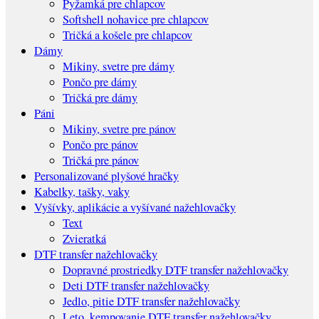
Pyžamká pre chlapcov
Softshell nohavice pre chlapcov
Tričká a košele pre chlapcov
Dámy
Mikiny, svetre pre dámy
Pončo pre dámy
Tričká pre dámy
Páni
Mikiny, svetre pre pánov
Pončo pre pánov
Tričká pre pánov
Personalizované plyšové hračky
Kabelky, tašky, vaky
Vyšívky, aplikácie a vyšívané nažehlovačky
Text
Zvieratká
DTF transfer nažehlovačky
Dopravné prostriedky DTF transfer nažehlovačky
Deti DTF transfer nažehlovačky
Jedlo, pitie DTF transfer nažehlovačky
Leto, kempovanie DTF transfer nažehlovačky