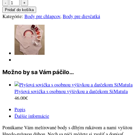
množstvo
Vyšívané
Pridať do košíka
body
Kategórie:
Body pre chlapcov
,
Body pre dievčatká
s
Hnedo-
ružovou
dúhou
Možno by sa Vám páčilo…
Plyšová sovička s osobnou výšivkou a darčekom SiMatula
46.00
€
Popis
Ďalšie informácie
Ponúkame Vám melírované body s dlhým rukávom a nami vyšitou
Hnedo-ružovou dúhou. Nech sa páči môžete si zvoliť a dopísať