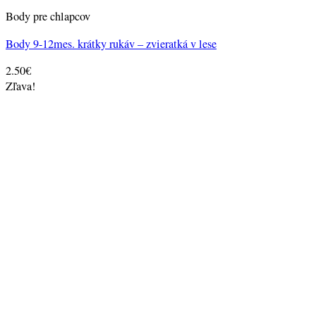
Body pre chlapcov
Body 9-12mes. krátky rukáv – zvieratká v lese
2.50
€
Zľava!