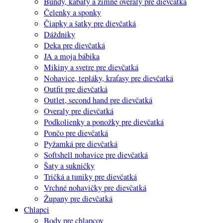
Bundy, kabáty a zimné overaly pre dievčatká
Čelenky a sponky
Čiapky a šatky pre dievčatká
Dáždniky
Deka pre dievčatká
JA a moja bábika
Mikiny a svetre pre dievčatká
Nohavice, tepláky, kraťasy pre dievčatká
Outfit pre dievčatká
Outlet, second hand pre dievčatká
Overaly pre dievčatká
Podkolienky a ponožky pre dievčatká
Pončo pre dievčatká
Pyžamká pre dievčatká
Softshell nohavice pre dievčatká
Šaty a sukničky
Tričká a tuniky pre dievčatká
Vrchné nohavičky pre dievčatká
Župany pre dievčatká
Chlapci
Body pre chlapcov