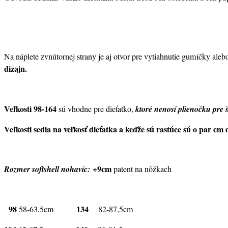
Na náplete zvnútornej strany je aj otvor pre vytiahnutie gumičky aleb
dizajn.
Veľkosti
98-164
sú vhodne pre dieťatko,
ktoré nenosí plienočku pre 
Veľkosti sedia na veľkosť dieťatka a keďže sú rastúce sú o par cm 
+9cm
Rozmer softshell nohavíc:
patent na nôžkach
98
134
58-63,5cm
82-87,5cm