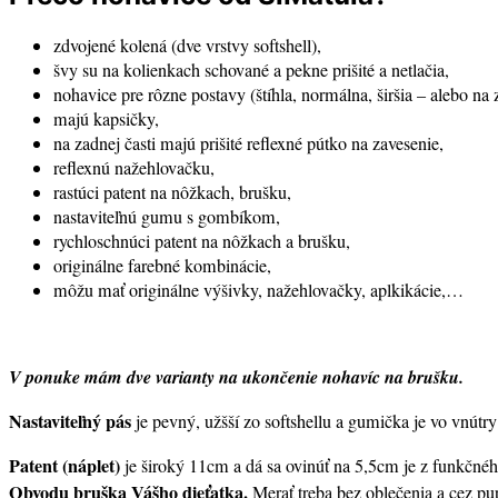
zdvojené kolená (dve vrstvy softshell),
švy su na kolienkach schované a pekne prišité a netlačia,
nohavice pre rôzne postavy (štíhla, normálna, širšia – alebo na
majú kapsičky,
na zadnej časti majú prišité reflexné pútko na zavesenie,
reflexnú nažehlovačku,
rastúci patent na nôžkach, brušku,
nastaviteľnú gumu s gombíkom,
rychloschnúci patent na nôžkach a brušku,
originálne farebné kombinácie,
môžu mať originálne výšivky, nažehlovačky, aplkikácie,…
V ponuke mám dve varianty na ukončenie nohavíc na brušku.
Nastaviteľný pás
je pevný, užšší zo softshellu a gumička je vo vnút
Patent (náplet)
je široký 11cm a dá sa ovinúť na 5,5cm je z funkčnéh
Obvodu bruška Vášho dieťatka.
Merať treba bez oblečenia a cez pu