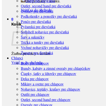
Outfit pre dievčatká
Žiadne produkty v košíku.
Outlet, second hand pre dievčatká
Vrátiť sa do obchodu
Overaly pre dievčatká
Podkolienky a ponožky pre dievčatká
0
Pončo pre dievčatká
Košík
Pyžamká pre dievčatká
Softshell nohavice pre dievčatká
Šaty a sukničky
Tričká a tuniky pre dievčatká
Vrchné nohavičky pre dievčatká
Župany pre dievčatká
Žiadne produkty v košíku.
Chlapci
Vrátiť sa do obchodu
Body pre chlapcov
Bundy, kabáty a zimné overaly pre chlapčekov
Čiapky, šatky a šiltovky pre chlapcov
Deka pre chlapcov
Mikiny a svetre pre chlapcov
Nohavice, tepláky, kraťasy pre chlapcov
Outfit pre chlapcov
Outlet, second hand pre chlapcov
Overaly pre chlapcov