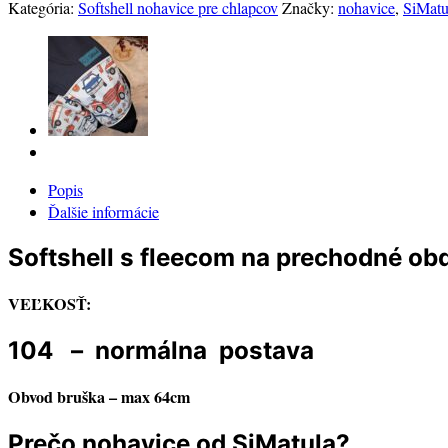
Softshell
Kategória:
Softshell nohavice pre chlapcov
Značky:
nohavice
,
SiMatu
nohavice
šedé
líšky
-
normálna
postava
Popis
Ďalšie informácie
Softshell s fleecom na prechodné obdo
VEĽKOSŤ:
104 – normálna postava
Obvod bruška – max 64cm
Prečo nohavice od SiMatula?