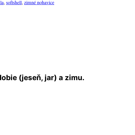
la
,
softshell
,
zimné nohavice
bie (jeseň, jar) a zimu.