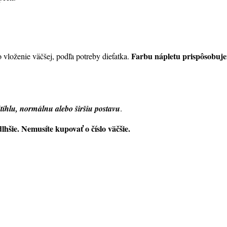
Farbu nápletu prispôsobujem
o vloženie väčšej, podľa potreby dieťatka.
štíhlu, normálnu alebo širšiu postavu
.
dlhšie. Nemusíte kupovať o číslo väčšie.