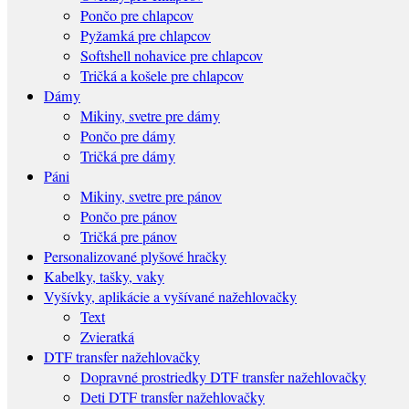
Pončo pre chlapcov
Pyžamká pre chlapcov
Softshell nohavice pre chlapcov
Tričká a košele pre chlapcov
Dámy
Mikiny, svetre pre dámy
Pončo pre dámy
Tričká pre dámy
Páni
Mikiny, svetre pre pánov
Pončo pre pánov
Tričká pre pánov
Personalizované plyšové hračky
Kabelky, tašky, vaky
Vyšívky, aplikácie a vyšívané nažehlovačky
Text
Zvieratká
DTF transfer nažehlovačky
Dopravné prostriedky DTF transfer nažehlovačky
Deti DTF transfer nažehlovačky