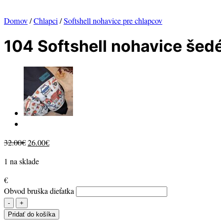
Domov
/
Chlapci
/
Softshell nohavice pre chlapcov
104 Softshell nohavice šedé
Original
Current
32.00
€
26.00
€
price
price
1 na sklade
was:
is:
32.00€.
26.00€.
€
Obvod bruška dieťatka
množstvo
104
Pridať do košíka