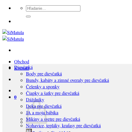
Preskočiť
Hľadať:
na
obsah
Obchod
Dievčatká
Kontakt
Body pre dievčatká
Bundy, kabáty a zimné overaly pre dievčatká
Čelenky a sponky
Čiapky a šatky pre dievčatká
0
Dáždniky
Deka pre dievčatká
JA a moja bábika
Mikiny a svetre pre dievčatká
Nohavice, tepláky, kraťasy pre dievčatká