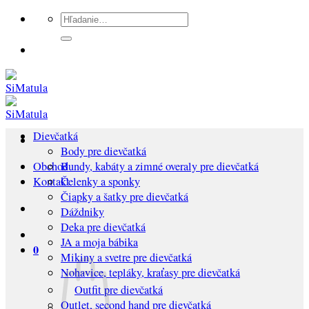
Preskočiť
Hľadať:
na
obsah
Dievčatká
Body pre dievčatká
Bundy, kabáty a zimné overaly pre dievčatká
Obchod
Čelenky a sponky
Kontakt
Čiapky a šatky pre dievčatká
Dáždniky
Deka pre dievčatká
JA a moja bábika
0
Mikiny a svetre pre dievčatká
Nohavice, tepláky, kraťasy pre dievčatká
Outfit pre dievčatká
Outlet, second hand pre dievčatká