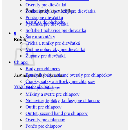
Overaly pre dievčatká
Žiadne produkty v košíku.
Podkolienky a ponožky pre dievčatká
Pončo pre dievčatká
Vrátiť sa do obchodu
Pyžamká pre dievčatká
Softshell nohavice pre dievčatká
0
Šaty a sukničky
Košík
Tričká a tuniky pre dievčatká
Vrchné nohavičky pre dievčatká
Župany pre dievčatká
Chlapci
Body pre chlapcov
Bundy, kabáty a zimné overaly pre chlapčekov
Žiadne produkty v košíku.
Čiapky, šatky a šiltovky pre chlapcov
Vrátiť sa do obchodu
Deka pre chlapcov
Mikiny a svetre pre chlapcov
Nohavice, tepláky, kraťasy pre chlapcov
Outfit pre chlapcov
Outlet, second hand pre chlapcov
Overaly pre chlapcov
Pončo pre chlapcov