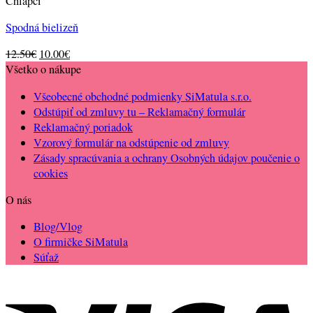
Chlapci
Spodná bielizeň
Original
Current
12.50
€
10.00
€
price
price
Všetko o nákupe
was:
is:
Všeobecné obchodné podmienky SiMatula s.r.o.
12.50€.
10.00€.
Odstúpiť od zmluvy tu – Reklamačný formulár
Reklamačný poriadok
Vzorový formulár na odstúpenie od zmluvy
Zásady spracúvania a ochrany Osobných údajov poučenie o
cookies
O nás
Blog/Vlog
O firmičke SiMatula
Súťaž