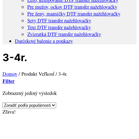
Pre mužov, ockov DTF transfer nažehlovačky
Pre ženy, mamičky DTF transfer nažehlovačky
Sety DTF transfer nažehlovačky
Text DTF transfer nažehlovačky
Zvieratká DTF transfer nažehlovačky
Darčekové balenie a poukazy
3-4r.
Domov
/
Produkt Veľkosť
/
3-4r.
Filter
Zobrazený jediný výsledok
Zľava!