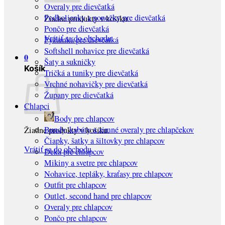
Overaly pre dievčatká
Podkolienky a ponožky pre dievčatká
Žiadne produkty v košíku.
Pončo pre dievčatká
Vrátiť sa do obchodu
Pyžamká pre dievčatká
Softshell nohavice pre dievčatká
0
Šaty a sukničky
Košík
Tričká a tuniky pre dievčatká
Vrchné nohavičky pre dievčatká
Župany pre dievčatká
Chlapci
Body pre chlapcov
Bundy, kabáty a zimné overaly pre chlapčekov
Žiadne produkty v košíku.
Čiapky, šatky a šiltovky pre chlapcov
Vrátiť sa do obchodu
Deka pre chlapcov
Mikiny a svetre pre chlapcov
Nohavice, tepláky, kraťasy pre chlapcov
Outfit pre chlapcov
Outlet, second hand pre chlapcov
Overaly pre chlapcov
Pončo pre chlapcov