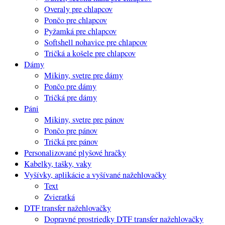
Overaly pre chlapcov
Pončo pre chlapcov
Pyžamká pre chlapcov
Softshell nohavice pre chlapcov
Tričká a košele pre chlapcov
Dámy
Mikiny, svetre pre dámy
Pončo pre dámy
Tričká pre dámy
Páni
Mikiny, svetre pre pánov
Pončo pre pánov
Tričká pre pánov
Personalizované plyšové hračky
Kabelky, tašky, vaky
Vyšívky, aplikácie a vyšívané nažehlovačky
Text
Zvieratká
DTF transfer nažehlovačky
Dopravné prostriedky DTF transfer nažehlovačky