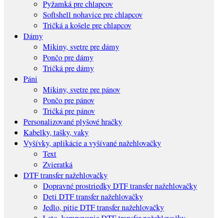
Pyžamká pre chlapcov
Softshell nohavice pre chlapcov
Tričká a košele pre chlapcov
Dámy
Mikiny, svetre pre dámy
Pončo pre dámy
Tričká pre dámy
Páni
Mikiny, svetre pre pánov
Pončo pre pánov
Tričká pre pánov
Personalizované plyšové hračky
Kabelky, tašky, vaky
Vyšívky, aplikácie a vyšívané nažehlovačky
Text
Zvieratká
DTF transfer nažehlovačky
Dopravné prostriedky DTF transfer nažehlovačky
Deti DTF transfer nažehlovačky
Jedlo, pitie DTF transfer nažehlovačky
Leto, kempovanie DTF transfer nažehlovačky