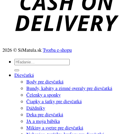
2026 © SiMatula.sk
Tvorba e-shopu
Hľadať:
Dievčatká
Body pre dievčatká
Bundy, kabáty a zimné overaly pre dievčatká
Čelenky a sponky
Čiapky a šatky pre dievčatká
Dáždniky
Deka pre dievčatká
JA a moja bábika
Mikiny a svetre pre dievčatká