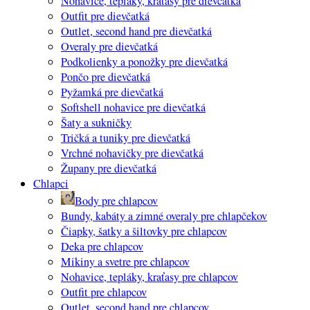
Nohavice, tepláky, kraťasy pre dievčatká
Outfit pre dievčatká
Outlet, second hand pre dievčatká
Overaly pre dievčatká
Podkolienky a ponožky pre dievčatká
Pončo pre dievčatká
Pyžamká pre dievčatká
Softshell nohavice pre dievčatká
Šaty a sukničky
Tričká a tuniky pre dievčatká
Vrchné nohavičky pre dievčatká
Župany pre dievčatká
Chlapci
Body pre chlapcov
Bundy, kabáty a zimné overaly pre chlapčekov
Čiapky, šatky a šiltovky pre chlapcov
Deka pre chlapcov
Mikiny a svetre pre chlapcov
Nohavice, tepláky, kraťasy pre chlapcov
Outfit pre chlapcov
Outlet, second hand pre chlapcov