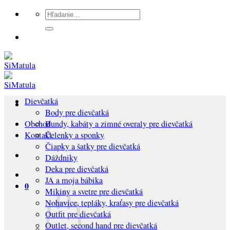
Preskočiť
Hľadať:
na
obsah
Dievčatká
Body pre dievčatká
Bundy, kabáty a zimné overaly pre dievčatká
Obchod
Čelenky a sponky
Kontakt
Čiapky a šatky pre dievčatká
Dáždniky
Deka pre dievčatká
JA a moja bábika
0
Mikiny a svetre pre dievčatká
Nohavice, tepláky, kraťasy pre dievčatká
Outfit pre dievčatká
Outlet, second hand pre dievčatká