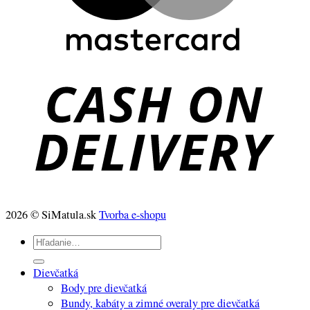
2026 © SiMatula.sk
Tvorba e-shopu
Hľadať:
Dievčatká
Body pre dievčatká
Bundy, kabáty a zimné overaly pre dievčatká