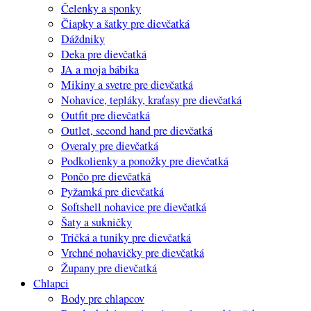
Čelenky a sponky
Čiapky a šatky pre dievčatká
Dáždniky
Deka pre dievčatká
JA a moja bábika
Mikiny a svetre pre dievčatká
Nohavice, tepláky, kraťasy pre dievčatká
Outfit pre dievčatká
Outlet, second hand pre dievčatká
Overaly pre dievčatká
Podkolienky a ponožky pre dievčatká
Pončo pre dievčatká
Pyžamká pre dievčatká
Softshell nohavice pre dievčatká
Šaty a sukničky
Tričká a tuniky pre dievčatká
Vrchné nohavičky pre dievčatká
Župany pre dievčatká
Chlapci
Body pre chlapcov