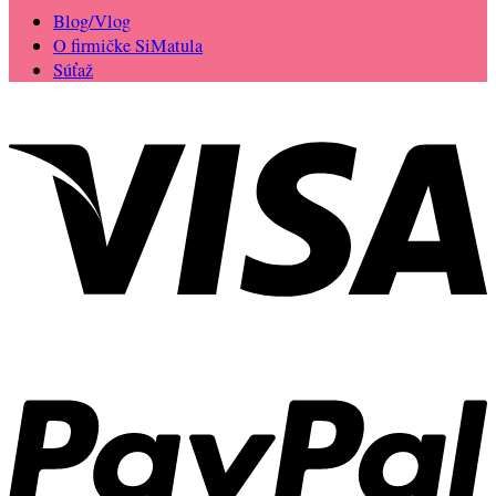
Blog/Vlog
O firmičke SiMatula
Súťaž