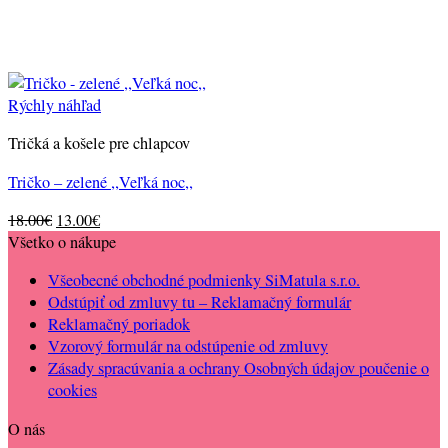
Rýchly náhľad
Tričká a košele pre chlapcov
Tričko – zelené ,,Veľká noc,,
Original
Current
18.00
€
13.00
€
price
price
Všetko o nákupe
was:
is:
Všeobecné obchodné podmienky SiMatula s.r.o.
18.00€.
13.00€.
Odstúpiť od zmluvy tu – Reklamačný formulár
Reklamačný poriadok
Vzorový formulár na odstúpenie od zmluvy
Zásady spracúvania a ochrany Osobných údajov poučenie o
cookies
O nás