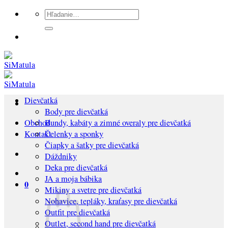
Preskočiť
Hľadať:
na
obsah
Dievčatká
Body pre dievčatká
Bundy, kabáty a zimné overaly pre dievčatká
Obchod
Čelenky a sponky
Kontakt
Čiapky a šatky pre dievčatká
Dáždniky
Deka pre dievčatká
JA a moja bábika
0
Mikiny a svetre pre dievčatká
Nohavice, tepláky, kraťasy pre dievčatká
Outfit pre dievčatká
Outlet, second hand pre dievčatká