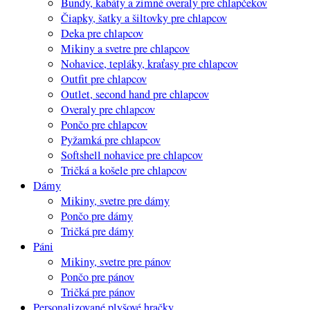
Bundy, kabáty a zimné overaly pre chlapčekov
Čiapky, šatky a šiltovky pre chlapcov
Deka pre chlapcov
Mikiny a svetre pre chlapcov
Nohavice, tepláky, kraťasy pre chlapcov
Outfit pre chlapcov
Outlet, second hand pre chlapcov
Overaly pre chlapcov
Pončo pre chlapcov
Pyžamká pre chlapcov
Softshell nohavice pre chlapcov
Tričká a košele pre chlapcov
Dámy
Mikiny, svetre pre dámy
Pončo pre dámy
Tričká pre dámy
Páni
Mikiny, svetre pre pánov
Pončo pre pánov
Tričká pre pánov
Personalizované plyšové hračky