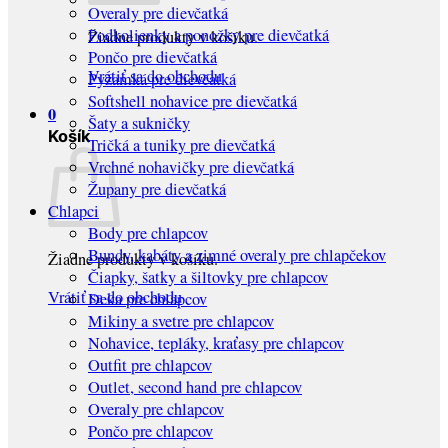
Overaly pre dievčatká
Podkolienky a ponožky pre dievčatká
Žiadne produkty v košíku.
Pončo pre dievčatká
Vrátiť sa do obchodu
Pyžamká pre dievčatká
Softshell nohavice pre dievčatká
0
Šaty a sukničky
Košík
Tričká a tuniky pre dievčatká
Vrchné nohavičky pre dievčatká
Župany pre dievčatká
Chlapci
Body pre chlapcov
Bundy, kabáty a zimné overaly pre chlapčekov
Žiadne produkty v košíku.
Čiapky, šatky a šiltovky pre chlapcov
Vrátiť sa do obchodu
Deka pre chlapcov
Mikiny a svetre pre chlapcov
Nohavice, tepláky, kraťasy pre chlapcov
Outfit pre chlapcov
Outlet, second hand pre chlapcov
Overaly pre chlapcov
Pončo pre chlapcov