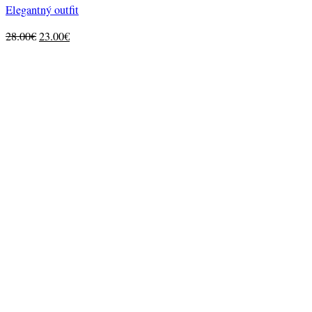
Elegantný outfit
Original
Current
28.00
€
23.00
€
price
price
was:
is:
28.00€.
23.00€.