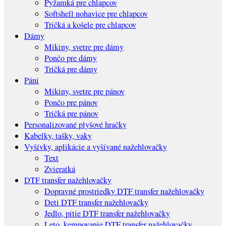
Pyžamká pre chlapcov
Softshell nohavice pre chlapcov
Tričká a košele pre chlapcov
Dámy
Mikiny, svetre pre dámy
Pončo pre dámy
Tričká pre dámy
Páni
Mikiny, svetre pre pánov
Pončo pre pánov
Tričká pre pánov
Personalizované plyšové hračky
Kabelky, tašky, vaky
Vyšívky, aplikácie a vyšívané nažehlovačky
Text
Zvieratká
DTF transfer nažehlovačky
Dopravné prostriedky DTF transfer nažehlovačky
Deti DTF transfer nažehlovačky
Jedlo, pitie DTF transfer nažehlovačky
Leto, kempovanie DTF transfer nažehlovačky