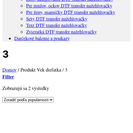
Pre mužov, ockov DTF transfer nažehlovačky
Pre ženy, mamičky DTF transfer nažehlovačky
Sety DTF transfer nažehlovačky
Text DTF transfer nažehlovačky
Zvieratká DTF transfer nažehlovačky
Darčekové balenie a poukazy
3
Domov
/
Produkt Vek dieťatka
/
3
Filter
Sorted
Zobrazujú sa 2 výsledky
by
popularity