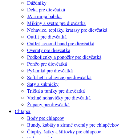
Dáždniky
Deka pre dievčatká
JA a moja bábika
Mikiny a svetre pre dievčatká
Nohavice, tepláky, kraťasy pre dievčatká
Outfit pre dievčatká
Outlet, second hand pre dievčatká
Overaly pre dievčatká
Podkolienky a ponožky pre dievčatká
Pončo pre dievčatká
Pyžamká pre dievčatká
Softshell nohavice pre dievčatká
Šaty a sukničky
Tričká a tuniky pre dievčatká
Vrchné nohavičky pre dievčatká
Župany pre dievčatká
Chlapci
Body pre chlapcov
Bundy, kabáty a zimné overaly pre chlapčekov
Čiapky, šatky a šiltovky pre chlapcov