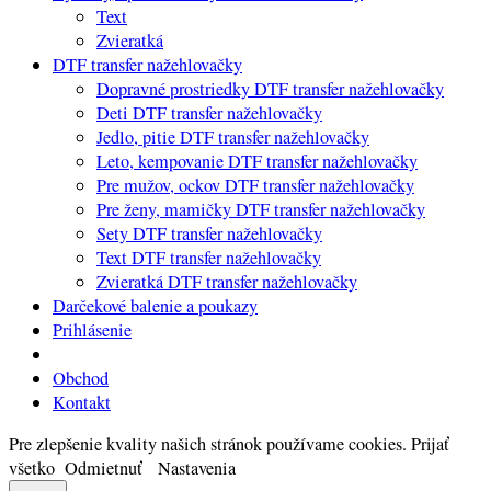
Text
Zvieratká
DTF transfer nažehlovačky
Dopravné prostriedky DTF transfer nažehlovačky
Deti DTF transfer nažehlovačky
Jedlo, pitie DTF transfer nažehlovačky
Leto, kempovanie DTF transfer nažehlovačky
Pre mužov, ockov DTF transfer nažehlovačky
Pre ženy, mamičky DTF transfer nažehlovačky
Sety DTF transfer nažehlovačky
Text DTF transfer nažehlovačky
Zvieratká DTF transfer nažehlovačky
Darčekové balenie a poukazy
Prihlásenie
Obchod
Kontakt
Pre zlepšenie kvality našich stránok používame cookies.
Prijať
všetko
Odmietnuť
Nastavenia