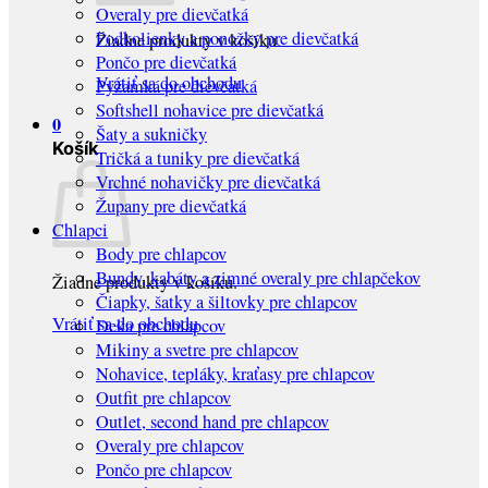
Overaly pre dievčatká
Podkolienky a ponožky pre dievčatká
Žiadne produkty v košíku.
Pončo pre dievčatká
Vrátiť sa do obchodu
Pyžamká pre dievčatká
Softshell nohavice pre dievčatká
0
Šaty a sukničky
Košík
Tričká a tuniky pre dievčatká
Vrchné nohavičky pre dievčatká
Župany pre dievčatká
Chlapci
Body pre chlapcov
Bundy, kabáty a zimné overaly pre chlapčekov
Žiadne produkty v košíku.
Čiapky, šatky a šiltovky pre chlapcov
Vrátiť sa do obchodu
Deka pre chlapcov
Mikiny a svetre pre chlapcov
Nohavice, tepláky, kraťasy pre chlapcov
Outfit pre chlapcov
Outlet, second hand pre chlapcov
Overaly pre chlapcov
Pončo pre chlapcov