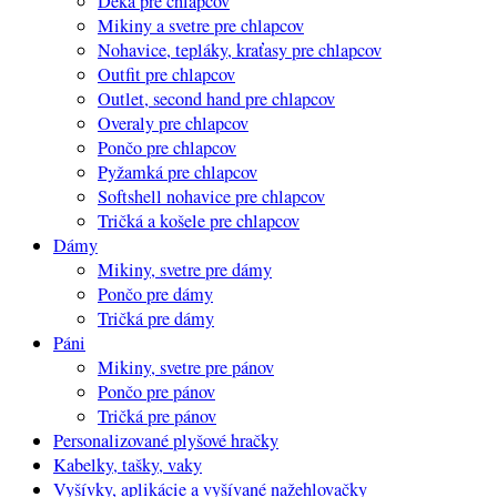
Deka pre chlapcov
Mikiny a svetre pre chlapcov
Nohavice, tepláky, kraťasy pre chlapcov
Outfit pre chlapcov
Outlet, second hand pre chlapcov
Overaly pre chlapcov
Pončo pre chlapcov
Pyžamká pre chlapcov
Softshell nohavice pre chlapcov
Tričká a košele pre chlapcov
Dámy
Mikiny, svetre pre dámy
Pončo pre dámy
Tričká pre dámy
Páni
Mikiny, svetre pre pánov
Pončo pre pánov
Tričká pre pánov
Personalizované plyšové hračky
Kabelky, tašky, vaky
Vyšívky, aplikácie a vyšívané nažehlovačky