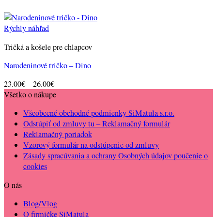
Rýchly náhľad
Tričká a košele pre chlapcov
Narodeninové tričko – Dino
Price
23.00
€
–
26.00
€
range:
Všetko o nákupe
23.00€
Všeobecné obchodné podmienky SiMatula s.r.o.
through
Odstúpiť od zmluvy tu – Reklamačný formulár
26.00€
Reklamačný poriadok
Vzorový formulár na odstúpenie od zmluvy
Zásady spracúvania a ochrany Osobných údajov poučenie o
cookies
O nás
Blog/Vlog
O firmičke SiMatula