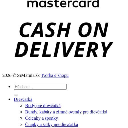
2026 © SiMatula.sk
Tvorba e-shopu
Hľadať:
Dievčatká
Body pre dievčatká
Bundy, kabáty a zimné overaly pre dievčatká
Čelenky a sponky
Čiapky a šatky pre dievčatká