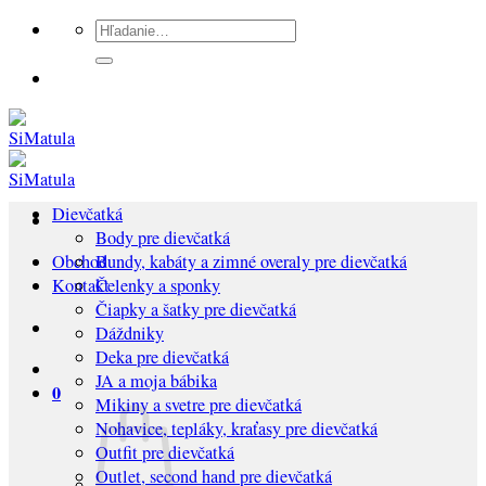
Preskočiť
Hľadať:
na
obsah
Dievčatká
Body pre dievčatká
Bundy, kabáty a zimné overaly pre dievčatká
Obchod
Čelenky a sponky
Kontakt
Čiapky a šatky pre dievčatká
Dáždniky
Deka pre dievčatká
JA a moja bábika
0
Mikiny a svetre pre dievčatká
Nohavice, tepláky, kraťasy pre dievčatká
Outfit pre dievčatká
Outlet, second hand pre dievčatká