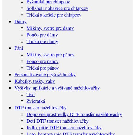
Pyžamká pre chlapcov
Softshell nohavice pre chlapcov
Tričká a košele pre chlapcov
Dámy
Mikiny, svetre pre dámy
Pončo pre dámy
Tričká pre dámy
Páni
Mikiny, svetre pre pánov
Pončo pre pánov
Tričká pre pánov
Personalizované plyšové hračky
Kabelky, tašky, vaky
Vyšívky, aplikácie a vyšívané nažehlovačky
Text
Zvieratká
DTF transfer nažehlovačky
Dopravné prostriedky DTF transfer nažehlovačky
Deti DTF transfer nažehlovačky
Jedlo, pitie DTF transfer nažehlovačky
Leto, kempovanie DTF transfer nažehlovačky