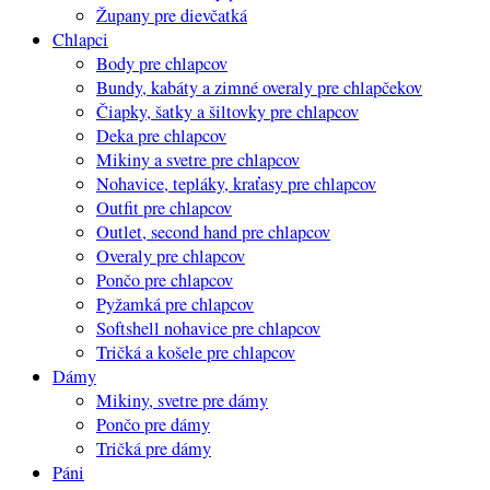
Župany pre dievčatká
Chlapci
Body pre chlapcov
Bundy, kabáty a zimné overaly pre chlapčekov
Čiapky, šatky a šiltovky pre chlapcov
Deka pre chlapcov
Mikiny a svetre pre chlapcov
Nohavice, tepláky, kraťasy pre chlapcov
Outfit pre chlapcov
Outlet, second hand pre chlapcov
Overaly pre chlapcov
Pončo pre chlapcov
Pyžamká pre chlapcov
Softshell nohavice pre chlapcov
Tričká a košele pre chlapcov
Dámy
Mikiny, svetre pre dámy
Pončo pre dámy
Tričká pre dámy
Páni