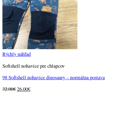
Rýchly náhľad
Softshell nohavice pre chlapcov
98 Softshell nohavice dinosaury – normálna postava
Original
Current
32.00
€
26.00
€
price
price
was:
is:
32.00€.
26.00€.