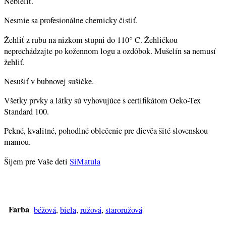
Nebieliť.
Nesmie sa profesionálne chemicky čistiť.
Žehliť z rubu na nizkom stupni do 110° C. Žehličkou
neprechádzajte po kožennom logu a ozdôbok. Mušelín sa nemusí
žehliť.
Nesušiť v bubnovej sušičke.
Všetky prvky a látky sú vyhovujúce s certifikátom Oeko-Tex
Standard 100.
Pekné, kvalitné, pohodlné oblečenie pre dievča šité slovenskou
mamou.
Šijem pre Vaše deti
SiMatula
Farba
béžová
,
biela
,
ružová
,
staroružová