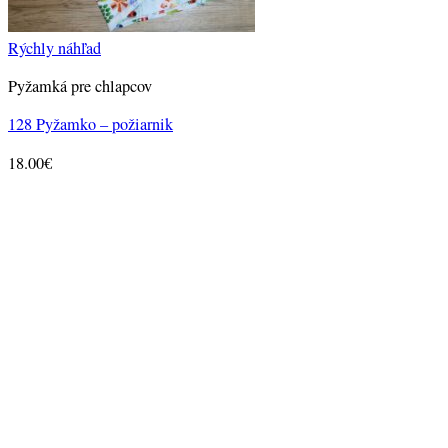
Rýchly náhľad
Pyžamká pre chlapcov
128 Pyžamko – požiarnik
18.00
€