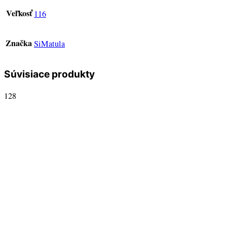
Veľkosť
116
Značka
SiMatula
Súvisiace produkty
128