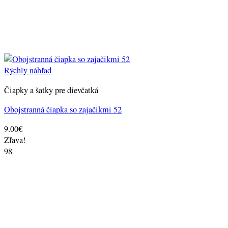
Rýchly náhľad
Čiapky a šatky pre dievčatká
Obojstranná čiapka so zajačikmi 52
9.00
€
Zľava!
98