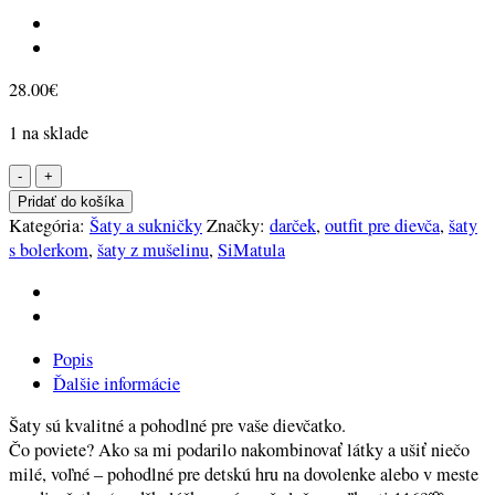
28.00
€
1 na sklade
množstvo
116
Pridať do košíka
Šaty
Kategória:
Šaty a sukničky
Značky:
darček
,
outfit pre dievča
,
šaty
+
s bolerkom
,
šaty z mušelinu
,
SiMatula
darček
mašličková
sponka
Popis
Ďalšie informácie
Šaty sú kvalitné a pohodlné pre vaše dievčatko.
Čo poviete? Ako sa mi podarilo nakombinovať látky a ušiť niečo
milé, voľné – pohodlné pre detskú hru na dovolenke alebo v meste