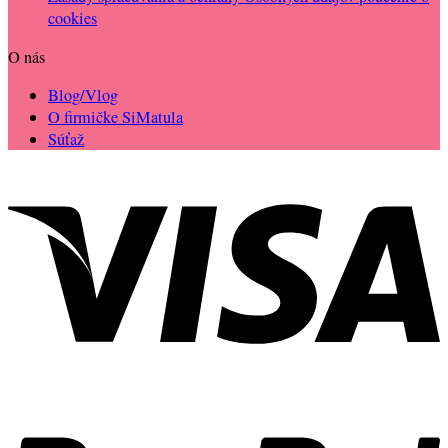
cookies
O nás
Blog/Vlog
O firmičke SiMatula
Súťaž