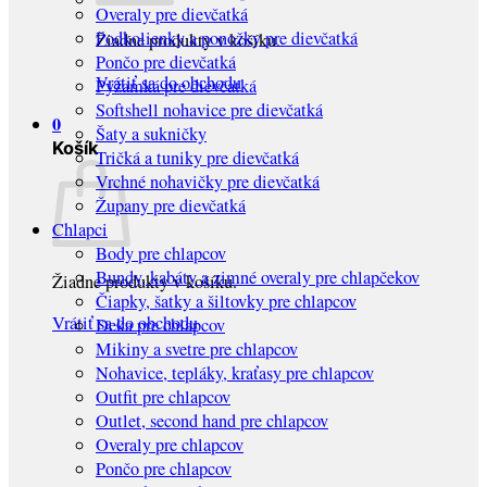
Overaly pre dievčatká
Podkolienky a ponožky pre dievčatká
Žiadne produkty v košíku.
Pončo pre dievčatká
Vrátiť sa do obchodu
Pyžamká pre dievčatká
Softshell nohavice pre dievčatká
0
Šaty a sukničky
Košík
Tričká a tuniky pre dievčatká
Vrchné nohavičky pre dievčatká
Župany pre dievčatká
Chlapci
Body pre chlapcov
Bundy, kabáty a zimné overaly pre chlapčekov
Žiadne produkty v košíku.
Čiapky, šatky a šiltovky pre chlapcov
Vrátiť sa do obchodu
Deka pre chlapcov
Mikiny a svetre pre chlapcov
Nohavice, tepláky, kraťasy pre chlapcov
Outfit pre chlapcov
Outlet, second hand pre chlapcov
Overaly pre chlapcov
Pončo pre chlapcov