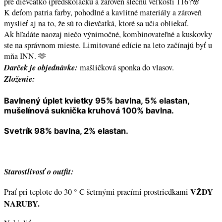
pre dievčatko (predškoláčku a zároveň slečnu veľkosti 116?🌸
K deťom patria farby, pohodlné a kavlitné materiály a zároveň
myslieť aj na to, že sú to dievčatká, ktoré sa učia obliekať.
Ak hľadáte naozaj niečo výnimočné, kombinovateľné a kuskovky
ste na správnom mieste. Limitované edície na leto začínajú byť u
mňa INN. 🫶
Darček je objednávke:
mašličková sponka do vlasov.
Zloženie:
Bavlnený úplet kvietky 95% bavlna, 5% elastan,
mušelínová suknička kruhová 100% bavlna.
Svetrík 98% bavlna, 2% elastan.
Starostlivosť o outfit:
VŽDY
Prať pri teplote do 30 ° C šetrnými pracími prostriedkami
NARUBY.