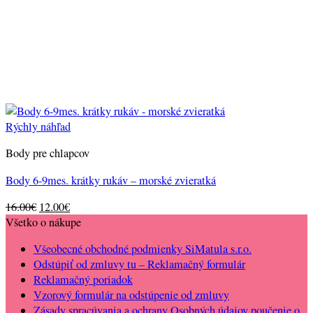
Rýchly náhľad
Body pre chlapcov
Body 6-9mes. krátky rukáv – morské zvieratká
Original
Current
16.00
€
12.00
€
price
price
Všetko o nákupe
was:
is:
Všeobecné obchodné podmienky SiMatula s.r.o.
16.00€.
12.00€.
Odstúpiť od zmluvy tu – Reklamačný formulár
Reklamačný poriadok
Vzorový formulár na odstúpenie od zmluvy
Zásady spracúvania a ochrany Osobných údajov poučenie o