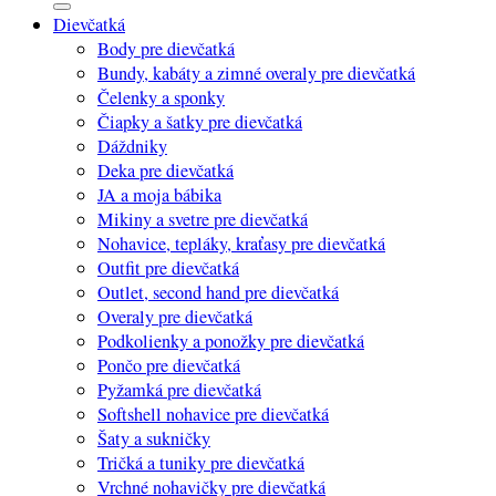
Dievčatká
Body pre dievčatká
Bundy, kabáty a zimné overaly pre dievčatká
Čelenky a sponky
Čiapky a šatky pre dievčatká
Dáždniky
Deka pre dievčatká
JA a moja bábika
Mikiny a svetre pre dievčatká
Nohavice, tepláky, kraťasy pre dievčatká
Outfit pre dievčatká
Outlet, second hand pre dievčatká
Overaly pre dievčatká
Podkolienky a ponožky pre dievčatká
Pončo pre dievčatká
Pyžamká pre dievčatká
Softshell nohavice pre dievčatká
Šaty a sukničky
Tričká a tuniky pre dievčatká
Vrchné nohavičky pre dievčatká