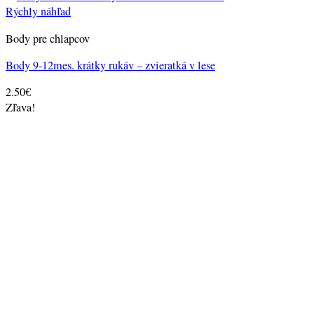
Rýchly náhľad
Body pre chlapcov
Body 9-12mes. krátky rukáv – zvieratká v lese
2.50
€
Zľava!