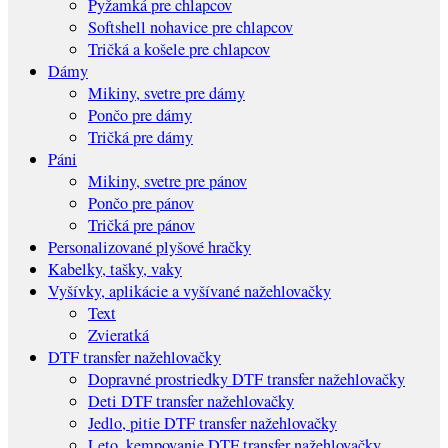
Pyžamká pre chlapcov
Softshell nohavice pre chlapcov
Tričká a košele pre chlapcov
Dámy
Mikiny, svetre pre dámy
Pončo pre dámy
Tričká pre dámy
Páni
Mikiny, svetre pre pánov
Pončo pre pánov
Tričká pre pánov
Personalizované plyšové hračky
Kabelky, tašky, vaky
Vyšívky, aplikácie a vyšívané nažehlovačky
Text
Zvieratká
DTF transfer nažehlovačky
Dopravné prostriedky DTF transfer nažehlovačky
Deti DTF transfer nažehlovačky
Jedlo, pitie DTF transfer nažehlovačky
Leto, kempovanie DTF transfer nažehlovačky