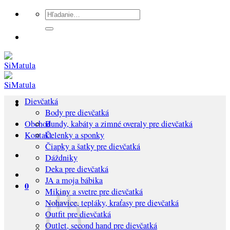
Preskočiť
Hľadať:
na
obsah
Dievčatká
Body pre dievčatká
Bundy, kabáty a zimné overaly pre dievčatká
Obchod
Čelenky a sponky
Kontakt
Čiapky a šatky pre dievčatká
Dáždniky
Deka pre dievčatká
JA a moja bábika
0
Mikiny a svetre pre dievčatká
Nohavice, tepláky, kraťasy pre dievčatká
Outfit pre dievčatká
Outlet, second hand pre dievčatká