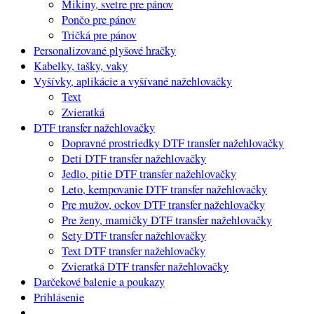
Mikiny, svetre pre pánov
Pončo pre pánov
Tričká pre pánov
Personalizované plyšové hračky
Kabelky, tašky, vaky
Vyšívky, aplikácie a vyšívané nažehlovačky
Text
Zvieratká
DTF transfer nažehlovačky
Dopravné prostriedky DTF transfer nažehlovačky
Deti DTF transfer nažehlovačky
Jedlo, pitie DTF transfer nažehlovačky
Leto, kempovanie DTF transfer nažehlovačky
Pre mužov, ockov DTF transfer nažehlovačky
Pre ženy, mamičky DTF transfer nažehlovačky
Sety DTF transfer nažehlovačky
Text DTF transfer nažehlovačky
Zvieratká DTF transfer nažehlovačky
Darčekové balenie a poukazy
Prihlásenie